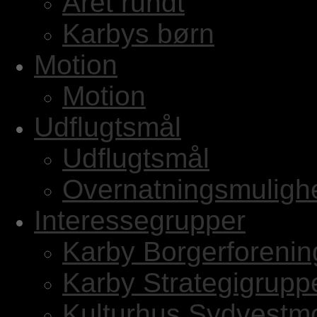
Året rundt
Karbys børn
Motion
Motion
Udflugtsmål
Udflugtsmål
Overnatningsmuligh
Interessegrupper
Karby Borgerforenin
Karby Strategigrupp
Kulturhus Sydvestm