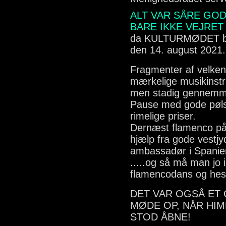
ALT VAR SÅRE GODT
BARE IKKE VEJRET
da KULTURMØDET ble
den 14. august 2021.
Fragmenter af velkend
mærkelige musikinst
men stadig gennemmus
Pause med gode pølser
rimelige priser.
Dernæst flamenco på b
hjælp fra gode vestj
ambassadør i Spanie
.....og så må man j
flamencodans og hest
DET VAR OGSÅ ET 
MØDE OP, NÅR HIM
STOD ÅBNE!