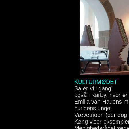
KULTURMØDET
Så er vi i gang!
også i Karby, hvor e
Emilia van Hauens 
nutidens unge.
Vævetrioen (der dog i
Køng viser eksempler
Menighedsrådet serve