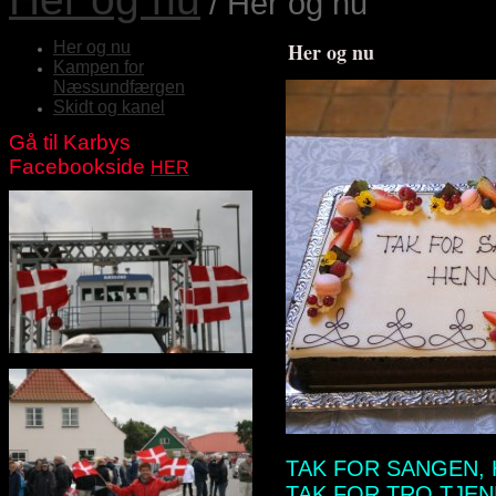
/ Her og nu
Her og nu
Her og nu
Kampen for
Næssundfærgen
Skidt og kanel
Gå til Karbys
Facebookside
HER
TAK FOR SANGEN, 
TAK FOR TRO TJEN