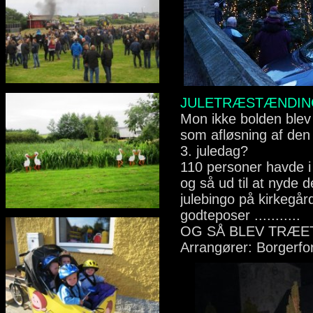
JULETRÆSTÆNDIN
Mon ikke bolden blev gi
som afløsning af den 
3. juledag?
110 personer havde i 
og så ud til at nyde de
julebingo på kirkegår
godteposer ...........
OG SÅ BLEV TRÆE
Arrangører: Borgerfo