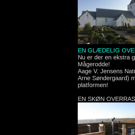
EN GLÆDELIG OVE
Nu er der en ekstra g
Mågerodde!
Aage V. Jensens Natu
Arne Søndergaard) m
platformen!
EN SKØN OVERRASK