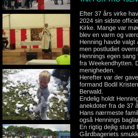
Efter 37 års virke ha
2024 sin sidste offic
Kirke. Mange var mød
blev en varm og værd
Henning havde valgt a
men postludiet overr
Hennings egen sang "
fra Weekendhytten. 
menigheden.
Herefter var der gav
formand Bodil Kriste
Berwald.
Endelig holdt Henning
anekdoter fra de 37 år
Hans nærmeste famili
også Hennings baglan
En rigtig dejlig stund
Gårdbageriets smukke