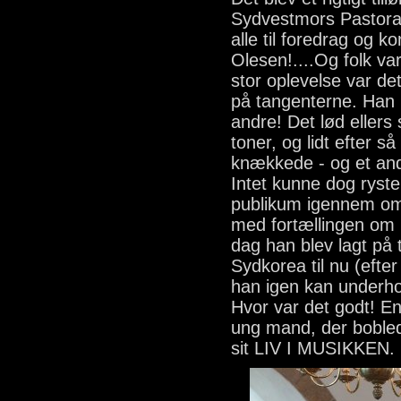
Sydvestmors Pastorat
alle til foredrag og 
Olesen!....Og folk va
stor oplevelse var de
på tangenterne. Han 
andre! Det lød ellers
toner, og lidt efter 
knækkede - og et ande
Intet kunne dog ryste
publikum igennem om
med fortællingen om h
dag han blev lagt på 
Sydkorea til nu (eft
han igen kan underho
Hvor var det godt! E
ung mand, der boble
sit LIV I MUSIKKEN.