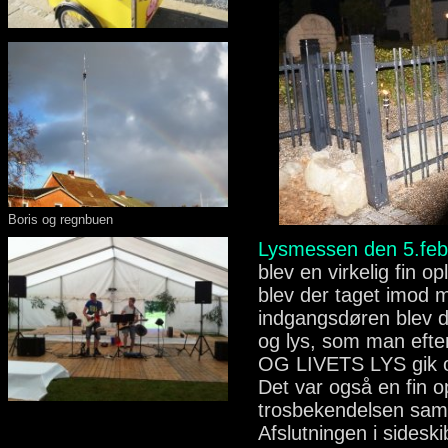
Boris og regnbuen
Lysmessen den 5.feb
blev en virkelig fin o
blev der taget imod 
indgangsdøren blev 
og lys, som man eft
OG LIVETS LYS gik o
Det var også en fin o
trosbekendelsen sa
Afslutningen i sides